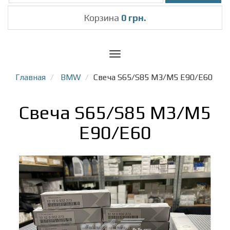
Корзина
0 грн.
Toggle
navigation
Главная
BMW
Свеча S65/S85 M3/M5 E90/E60
Свеча S65/S85 M3/M5
E90/E60